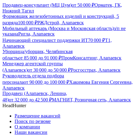
Продавец-консультант (МЦ Цум)
от
50 000
₽
Орматек, ГК,
Нижний Тагил
Формовщик железобетонных изделий и конструкций, 5
разряда
100 000
₽
РЖДстрой, Алапаевск
Мобильный аптекарь (Москва и Московская область)
з/п не
указана
Ригла, Алапаевск
Начинающий специалист поддержки ИТ
70 000
₽
Т1,
Алапаевск
Уборщица/уборщик, Челябинская
область
от
85 000
до
91 000
₽
ПромКонсалтинг, Алапаевск
Менеджер агентской группы
(Алапаевск)
от
30 000
до
50 000
₽
Росгосстрах, Алапаевск
Руководитель отдела подбора
персонала
от
90 000
до
100 000
₽
Хакимова Евгения Сергеевна,
Алапаевск
Продавец (Алапаевск, Ленина,
48)
от
32 000
до
42 500
₽
МАГНИТ, Розничная сеть, Алапаевск
HeadHunter
Размещение вакансий
Поиск по резюме
О компании
Наши вакансии