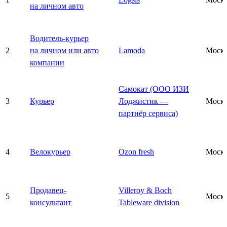
на личном авто
Водитель-курьер
2
на личном или авто
Lamoda
Моск
компании
Самокат (ООО ИЗИ
3
Курьер
Лоджистик —
Моск
партнёр сервиса)
4
Велокурьер
Ozon fresh
Моск
Продавец-
Villeroy & Boch
5
Моск
консультант
Tableware division