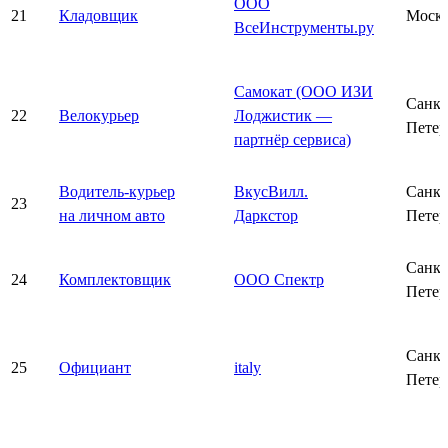
ООО
21
Кладовщик
Моск
ВсеИнструменты.ру
Самокат (ООО ИЗИ
Санкт
22
Велокурьер
Лоджистик —
Петер
партнёр сервиса)
Водитель-курьер
ВкусВилл.
Санкт
23
на личном авто
Даркстор
Петер
Санкт
24
Комплектовщик
ООО Спектр
Петер
Санкт
25
Официант
italy
Петер