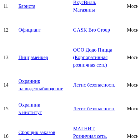
ВкусВилл.
11
Бариста
Моск
Магазины
12
Официант
GASK Bro Group
Моск
ООО Додо Пицца
13
Пиццамейкер
(Корпоративная
Моск
розничная сеть)
Охранник
14
Легис безопасность
Моск
на видеонаблюдение
Охранник
15
Легис безопасность
Моск
в институт
МАГНИТ,
Сборщик заказов
16
Розничная сеть.
Моск
в даркстор