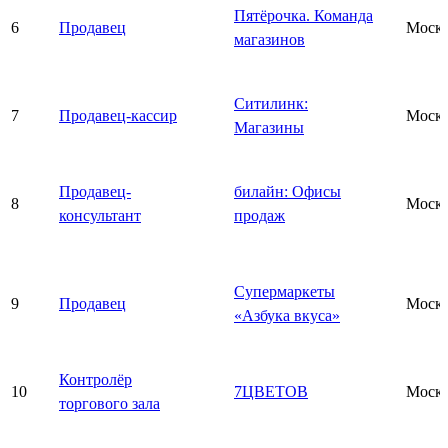
Пятёрочка. Команда
6
Продавец
Моск
магазинов
Ситилинк:
7
Продавец-кассир
Моск
Магазины
Продавец-
билайн: Офисы
8
Моск
консультант
продаж
Супермаркеты
9
Продавец
Моск
«Азбука вкуса»
Контролёр
10
7ЦВЕТОВ
Моск
торгового зала