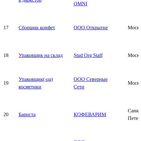
OMNI
17
Сборщик конфет
ООО Открытие
Моск
18
Упаковщик на склад
Stud Org Staff
Моск
Упаковщик(-ца)
ООО Северные
19
Моск
косметики
Сети
Санкт
20
Бариста
КОФЕВАРИМ
Петер