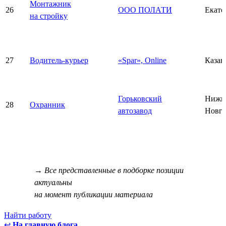
Монтажник
26
ООО ПОЛАТИ
Екате
на стройку
27
Водитель-курьер
«Spar», Online
Казан
Горьковский
Нижн
28
Охранник
автозавод
Новго
→ Все представленные в подборке позиции
актуальны
на момент публикации материала
Найти работу
↩
На главную блога