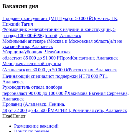
Вакансии дня
Продавец-консультант (МЦ Цум)
от
50 000
₽
Орматек, ГК,
Нижний Тагил
Формовщик железобетонных изделий и конструкций, 5
разряда
100 000
₽
РЖДстрой, Алапаевск
Мобильный аптекарь (Москва и Московская область)
з/п не
указана
Ригла, Алапаевск
Уборщица/уборщик, Челябинская
область
от
85 000
до
91 000
₽
ПромКонсалтинг, Алапаевск
Менеджер агентской группы
(Алапаевск)
от
30 000
до
50 000
₽
Росгосстрах, Алапаевск
Начинающий специалист поддержки ИТ
70 000
₽
Т1,
Алапаевск
Руководитель отдела подбора
персонала
от
90 000
до
100 000
₽
Хакимова Евгения Сергеевна,
Алапаевск
Продавец (Алапаевск, Ленина,
48)
от
32 000
до
42 500
₽
МАГНИТ, Розничная сеть, Алапаевск
HeadHunter
Размещение вакансий
Поиск по резюме