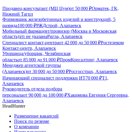
Продавец-консультант (МЦ Цум)
от
50 000
₽
Орматек, ГК,
Нижний Тагил
Формовщик железобетонных изделий и конструкций, 5
разряда
100 000
₽
РЖДстрой, Алапаевск
Мобильный фармацевт/провизор (Москва и Московская
область)
з/п не указана
Ригла, Алапаевск
Специалист контакт-центра
от
42 000
до
50 000
₽
Ростелеком
Контакт-центр, Алапаевск
Уборщица/уборщик, Челябинская
область
от
85 000
до
91 000
₽
ПромКонсалтинг, Алапаевск
Менеджер агентской группы
(Алапаевск)
от
30 000
до
50 000
₽
Росгосстрах, Алапаевск
Начинающий специалист поддержки ИТ
70 000
₽
Т1,
Алапаевск
Руководитель отдела подбора
персонала
от
90 000
до
100 000
₽
Хакимова Евгения Сергеевна,
Алапаевск
HeadHunter
Размещение вакансий
Поиск по резюме
О компании
Наши вакансии