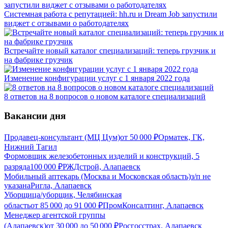
Системная работа с репутацией: hh.ru и Dream Job запустили
виджет с отзывами о работодателях
Встречайте новый каталог специализаций: теперь грузчик и
на фабрике грузчик
Изменение конфигурации услуг с 1 января 2022 года
8 ответов на 8 вопросов о новом каталоге специализаций
Вакансии дня
Продавец-консультант (МЦ Цум)
от
50 000
₽
Орматек, ГК,
Нижний Тагил
Формовщик железобетонных изделий и конструкций, 5
разряда
100 000
₽
РЖДстрой, Алапаевск
Мобильный аптекарь (Москва и Московская область)
з/п не
указана
Ригла, Алапаевск
Уборщица/уборщик, Челябинская
область
от
85 000
до
91 000
₽
ПромКонсалтинг, Алапаевск
Менеджер агентской группы
(Алапаевск)
от
30 000
до
50 000
₽
Росгосстрах, Алапаевск