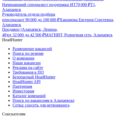
Начинающий специалист поддержки ИТ
70 000
₽
Т1,
Алапаевск
Руководитель отдела подбора
персонала
от
90 000
до
100 000
₽
Хакимова Евгения Сергеевна,
Алапаевск
Продавец (Алапаевск, Ленина,
48)
от
32 000
до
42 500
₽
МАГНИТ, Розничная сеть, Алапаевск
HeadHunter
Размещение вакансий
Поиск по резюме
О компании
Наши вакансии
Реклама на сайте
Требования к ПО
Безопасный HeadHunter
HeadHunter API
Партнерам
Инвесторам
Каталог компаний
Поиск по вакансиям в Алапаевске
Сетка: соцсеть для нетворкинга
Соискателям