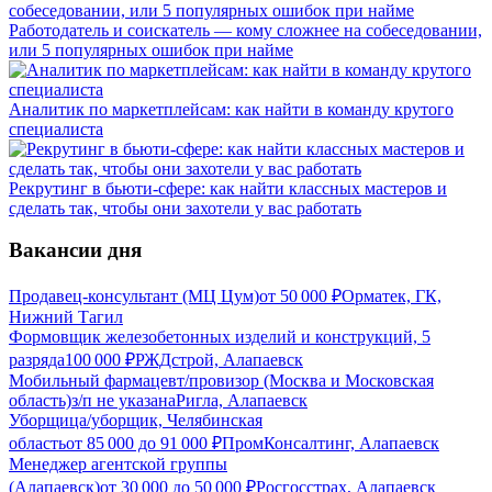
Работодатель и соискатель — кому сложнее на собеседовании,
или 5 популярных ошибок при найме
Аналитик по маркетплейсам: как найти в команду крутого
специалиста
Рекрутинг в бьюти-сфере: как найти классных мастеров и
сделать так, чтобы они захотели у вас работать
Вакансии дня
Продавец-консультант (МЦ Цум)
от
50 000
₽
Орматек, ГК,
Нижний Тагил
Формовщик железобетонных изделий и конструкций, 5
разряда
100 000
₽
РЖДстрой, Алапаевск
Мобильный фармацевт/провизор (Москва и Московская
область)
з/п не указана
Ригла, Алапаевск
Уборщица/уборщик, Челябинская
область
от
85 000
до
91 000
₽
ПромКонсалтинг, Алапаевск
Менеджер агентской группы
(Алапаевск)
от
30 000
до
50 000
₽
Росгосстрах, Алапаевск