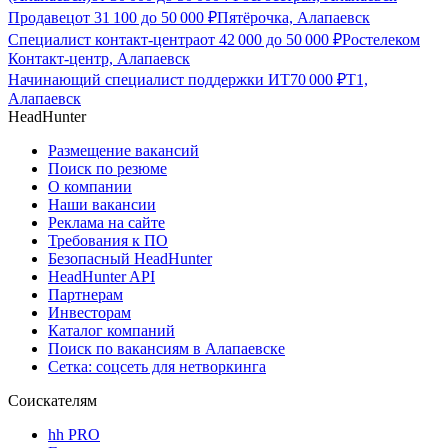
Продавец
от
31 100
до
50 000
₽
Пятёрочка, Алапаевск
Специалист контакт-центра
от
42 000
до
50 000
₽
Ростелеком
Контакт-центр, Алапаевск
Начинающий специалист поддержки ИТ
70 000
₽
Т1,
Алапаевск
HeadHunter
Размещение вакансий
Поиск по резюме
О компании
Наши вакансии
Реклама на сайте
Требования к ПО
Безопасный HeadHunter
HeadHunter API
Партнерам
Инвесторам
Каталог компаний
Поиск по вакансиям в Алапаевске
Сетка: соцсеть для нетворкинга
Соискателям
hh PRO