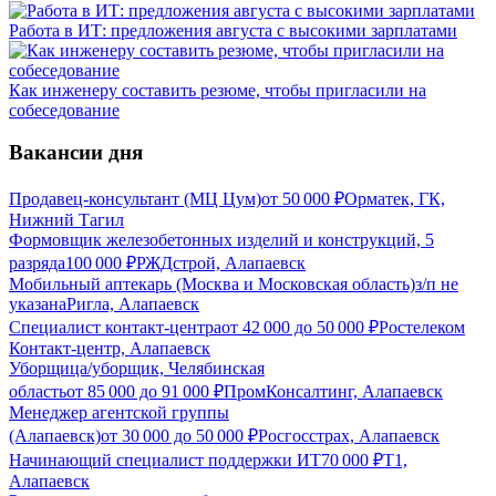
Работа в ИТ: предложения августа с высокими зарплатами
Как инженеру составить резюме, чтобы пригласили на
собеседование
Вакансии дня
Продавец-консультант (МЦ Цум)
от
50 000
₽
Орматек, ГК,
Нижний Тагил
Формовщик железобетонных изделий и конструкций, 5
разряда
100 000
₽
РЖДстрой, Алапаевск
Мобильный аптекарь (Москва и Московская область)
з/п не
указана
Ригла, Алапаевск
Специалист контакт-центра
от
42 000
до
50 000
₽
Ростелеком
Контакт-центр, Алапаевск
Уборщица/уборщик, Челябинская
область
от
85 000
до
91 000
₽
ПромКонсалтинг, Алапаевск
Менеджер агентской группы
(Алапаевск)
от
30 000
до
50 000
₽
Росгосстрах, Алапаевск
Начинающий специалист поддержки ИТ
70 000
₽
Т1,
Алапаевск