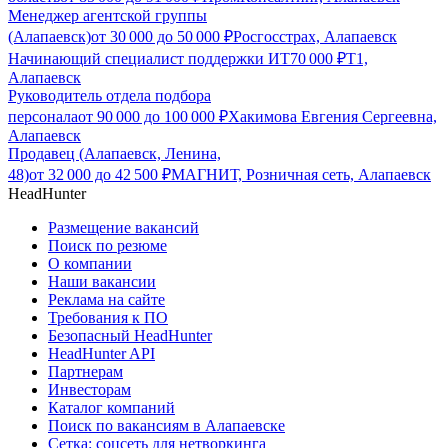
Менеджер агентской группы
(Алапаевск)
от
30 000
до
50 000
₽
Росгосстрах, Алапаевск
Начинающий специалист поддержки ИТ
70 000
₽
Т1,
Алапаевск
Руководитель отдела подбора
персонала
от
90 000
до
100 000
₽
Хакимова Евгения Сергеевна,
Алапаевск
Продавец (Алапаевск, Ленина,
48)
от
32 000
до
42 500
₽
МАГНИТ, Розничная сеть, Алапаевск
HeadHunter
Размещение вакансий
Поиск по резюме
О компании
Наши вакансии
Реклама на сайте
Требования к ПО
Безопасный HeadHunter
HeadHunter API
Партнерам
Инвесторам
Каталог компаний
Поиск по вакансиям в Алапаевске
Сетка: соцсеть для нетворкинга