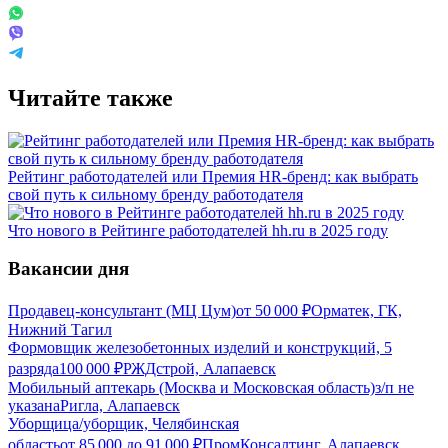
Читайте также
Рейтинг работодателей или Премия HR-бренд: как выбрать
свой путь к сильному бренду работодателя
Что нового в Рейтинге работодателей hh.ru в 2025 году
Вакансии дня
Продавец-консультант (МЦ Цум)
от
50 000
₽
Орматек, ГК,
Нижний Тагил
Формовщик железобетонных изделий и конструкций, 5
разряда
100 000
₽
РЖДстрой, Алапаевск
Мобильный аптекарь (Москва и Московская область)
з/п не
указана
Ригла, Алапаевск
Уборщица/уборщик, Челябинская
область
от
85 000
до
91 000
₽
ПромКонсалтинг, Алапаевск