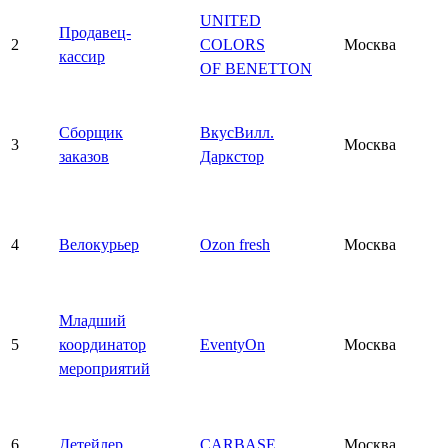
UNITED
Продавец-
2
COLORS
Москва
кассир
OF BENETTON
Сборщик
ВкусВилл.
3
Москва
заказов
Даркстор
4
Велокурьер
Ozon fresh
Москва
Младший
5
координатор
EventyOn
Москва
мероприятий
6
Детейлер
CARBASE
Москва