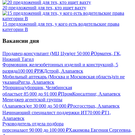
20 предложений для тех, кто ищет вахту
15 предложений для тех, у кого есть водительские права
категории В
Вакансии дня
Продавец-консультант (МЦ Цум)
от
50 000
₽
Орматек, ГК,
Нижний Тагил
Формовщик железобетонных изделий и конструкций, 5
разряда
100 000
₽
РЖДстрой, Алапаевск
Мобильный аптекарь (Москва и Московская область)
з/п не
указана
Ригла, Алапаевск
Уборщица/уборщик, Челябинская
область
от
85 000
до
91 000
₽
ПромКонсалтинг, Алапаевск
Менеджер агентской группы
(Алапаевск)
от
30 000
до
50 000
₽
Росгосстрах, Алапаевск
Начинающий специалист поддержки ИТ
70 000
₽
Т1,
Алапаевск
Руководитель отдела подбора
персонала
от
90 000
до
100 000
₽
Хакимова Евгения Сергеевна,