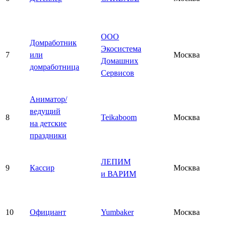
ООО
Домработник
Экосистема
7
или
Москва
Домашних
домработница
Сервисов
Аниматор/
ведущий
8
Teikaboom
Москва
на детские
праздники
ЛЕПИМ
9
Кассир
Москва
и ВАРИМ
10
Официант
Yumbaker
Москва