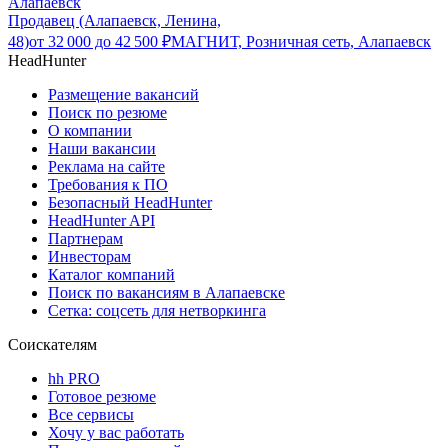
Алапаевск
Продавец (Алапаевск, Ленина,
48)
от
32 000
до
42 500
₽
МАГНИТ, Розничная сеть, Алапаевск
HeadHunter
Размещение вакансий
Поиск по резюме
О компании
Наши вакансии
Реклама на сайте
Требования к ПО
Безопасный HeadHunter
HeadHunter API
Партнерам
Инвесторам
Каталог компаний
Поиск по вакансиям в Алапаевске
Сетка: соцсеть для нетворкинга
Соискателям
hh PRO
Готовое резюме
Все сервисы
Хочу у вас работать