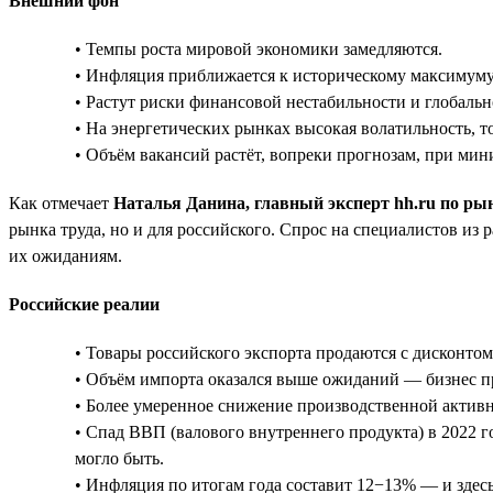
Внешний фон
• Темпы роста мировой экономики замедляются.
• Инфляция приближается к историческому максимуму
• Растут риски финансовой нестабильности и глобально
• На энергетических рынках высокая волатильность, т
• Объём вакансий растёт, вопреки прогнозам, при ми
Как отмечает
Наталья Данина, главный эксперт hh.ru по ры
рынка труда, но и для российского. Спрос на специалистов из
их ожиданиям.
Российские реалии
• Товары российского экспорта продаются с дисконто
• Объём импорта оказался выше ожиданий — бизнес при
• Более умеренное снижение производственной актив
• Спад ВВП (валового внутреннего продукта) в 2022 г
могло быть.
• Инфляция по итогам года составит 12−13% — и здесь