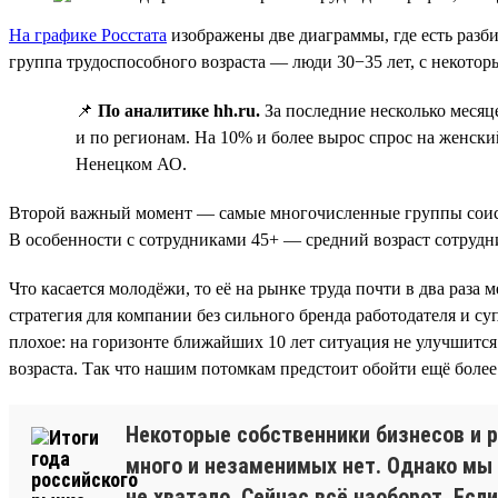
На графике Росстата
изображены две диаграммы, где есть разб
группа трудоспособного возраста — люди 30−35 лет, с некото
📌
По аналитике hh.ru.
За последние несколько месяц
и по регионам. На 10% и более вырос спрос на женски
Ненецком АО.
Второй важный момент — самые многочисленные группы соискате
В особенности с сотрудниками 45+ — средний возраст сотрудн
Что касается молодёжи, то её на рынке труда почти в два раз
стратегия для компании без сильного бренда работодателя и с
плохое: на горизонте ближайших 10 лет ситуация не улучшится.
возраста. Так что нашим потомкам предстоит обойти ещё боле
Некоторые собственники бизнесов и р
много и незаменимых нет. Однако мы 
не хватало. Сейчас всё наоборот. Ес