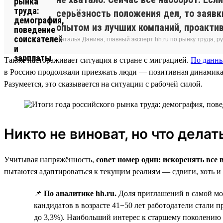
серьёзность положения дел, то заявк
опытом из лучших компаний, проакти
Наталья Данина, главный эксперт hh.ru по рынку труда,
Также настораживает ситуация в стране с миграцией.
По данн
в Россию продолжали приезжать люди — позитивная динамика со
Разумеется, это сказывается на ситуации с рабочей силой.
Никто не виноват, но что делат
Учитывая напряжённость,
совет номер один: искоренять вс
пытаются адаптироваться к текущим реалиям — сдвиги, хоть и 
📌
По аналитике hh.ru.
Доля приглашений в самой мол
кандидатов в возрасте 41−50 лет работодатели стали пр
до 3,3%). Наибольший интерес к старшему поколению