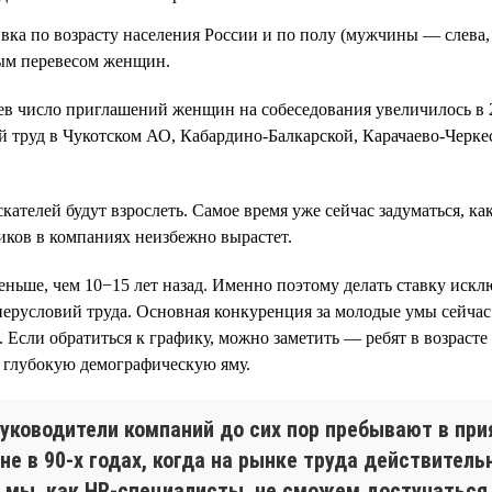
ивка по возрасту населения России и по полу (мужчины — слева
рым перевесом женщин.
ев число приглашений женщин на собеседования увеличилось в 2
й труд в Чукотском АО, Кабардино-Балкарской, Карачаево-Черке
лей будут взрослеть. Самое время уже сейчас задуматься, как 
иков в компаниях неизбежно вырастет.
а меньше, чем 10−15 лет назад. Именно поэтому делать ставку и
уперусловий труда. Основная конкуренция за молодые умы сейчас
 Если обратиться к графику, можно заметить — ребят в возрасте 
е глубокую демографическую яму.
уководители компаний до сих пор пребывают в при
не в 90-х годах, когда на рынке труда действител
ли мы, как HR-специалисты, не сможем достучаться