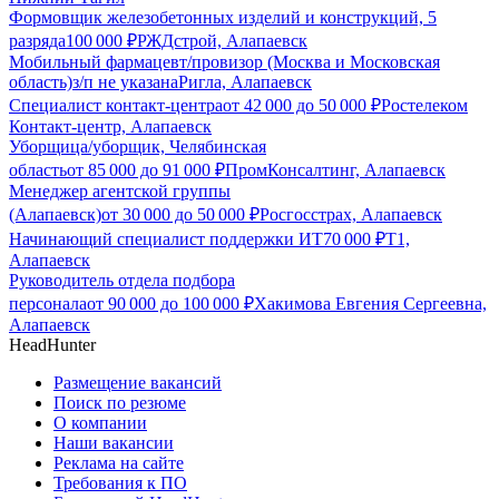
Формовщик железобетонных изделий и конструкций, 5
разряда
100 000
₽
РЖДстрой, Алапаевск
Мобильный фармацевт/провизор (Москва и Московская
область)
з/п не указана
Ригла, Алапаевск
Специалист контакт-центра
от
42 000
до
50 000
₽
Ростелеком
Контакт-центр, Алапаевск
Уборщица/уборщик, Челябинская
область
от
85 000
до
91 000
₽
ПромКонсалтинг, Алапаевск
Менеджер агентской группы
(Алапаевск)
от
30 000
до
50 000
₽
Росгосстрах, Алапаевск
Начинающий специалист поддержки ИТ
70 000
₽
Т1,
Алапаевск
Руководитель отдела подбора
персонала
от
90 000
до
100 000
₽
Хакимова Евгения Сергеевна,
Алапаевск
HeadHunter
Размещение вакансий
Поиск по резюме
О компании
Наши вакансии
Реклама на сайте
Требования к ПО