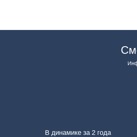
См
Инф
В динамике за 2 года