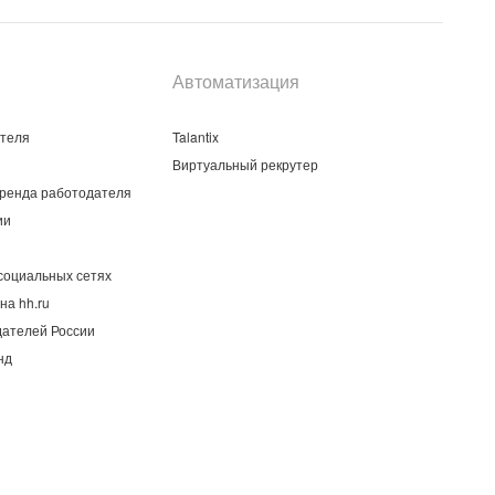
Автоматизация
ателя
Talantix
Виртуальный рекрутер
ренда работодателя
ии
социальных сетях
на hh.ru
дателей России
нд