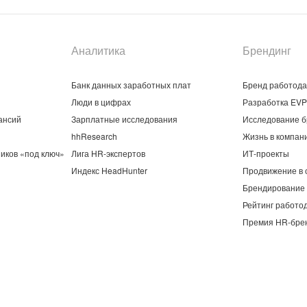
Аналитика
Брендинг
Банк данных заработных плат
Бренд работод
Люди в цифрах
Разработка EVP
ансий
Зарплатные исследования
Исследование б
hhResearch
Жизнь в компан
иков «под ключ»
Лига HR-экспертов
ИТ-проекты
Индекс HeadHunter
Продвижение в 
Брендирование 
Рейтинг работо
Премия HR-бре