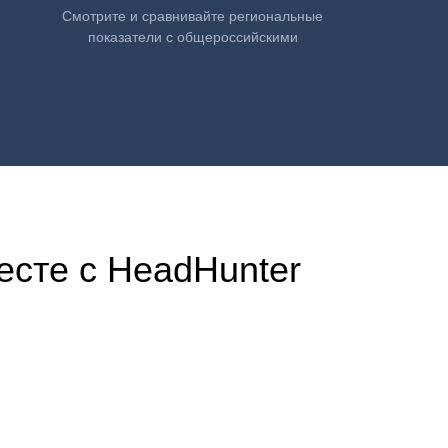
Смотрите и сравнивайте региональные
показатели с общероссийскими
есте с HeadHunter