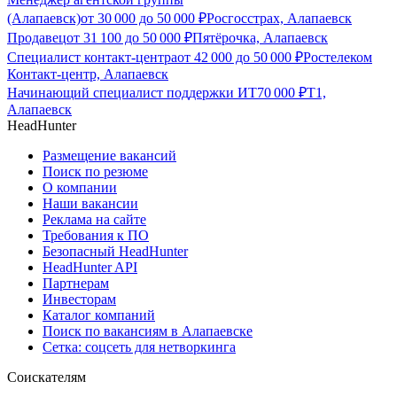
(Алапаевск)
от
30 000
до
50 000
₽
Росгосстрах, Алапаевск
Продавец
от
31 100
до
50 000
₽
Пятёрочка, Алапаевск
Специалист контакт-центра
от
42 000
до
50 000
₽
Ростелеком
Контакт-центр, Алапаевск
Начинающий специалист поддержки ИТ
70 000
₽
Т1,
Алапаевск
HeadHunter
Размещение вакансий
Поиск по резюме
О компании
Наши вакансии
Реклама на сайте
Требования к ПО
Безопасный HeadHunter
HeadHunter API
Партнерам
Инвесторам
Каталог компаний
Поиск по вакансиям в Алапаевске
Сетка: соцсеть для нетворкинга
Соискателям