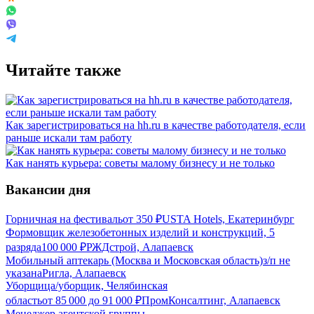
Читайте также
Как зарегистрироваться на hh.ru в качестве работодателя, если
раньше искали там работу
Как нанять курьера: советы малому бизнесу и не только
Вакансии дня
Горничная на фестиваль
от
350
₽
USTA Hotels, Екатеринбург
Формовщик железобетонных изделий и конструкций, 5
разряда
100 000
₽
РЖДстрой, Алапаевск
Мобильный аптекарь (Москва и Московская область)
з/п не
указана
Ригла, Алапаевск
Уборщица/уборщик, Челябинская
область
от
85 000
до
91 000
₽
ПромКонсалтинг, Алапаевск
Менеджер агентской группы