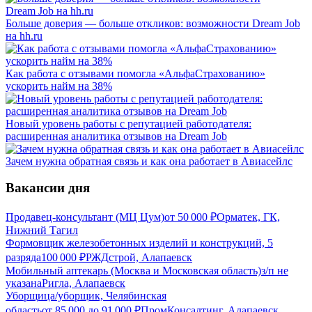
Больше доверия — больше откликов: возможности Dream Job
на hh.ru
Как работа с отзывами помогла «АльфаСтрахованию»
ускорить найм на 38%
Новый уровень работы с репутацией работодателя:
расширенная аналитика отзывов на Dream Job
Зачем нужна обратная связь и как она работает в Авиасейлс
Вакансии дня
Продавец-консультант (МЦ Цум)
от
50 000
₽
Орматек, ГК,
Нижний Тагил
Формовщик железобетонных изделий и конструкций, 5
разряда
100 000
₽
РЖДстрой, Алапаевск
Мобильный аптекарь (Москва и Московская область)
з/п не
указана
Ригла, Алапаевск
Уборщица/уборщик, Челябинская
область
от
85 000
до
91 000
₽
ПромКонсалтинг, Алапаевск