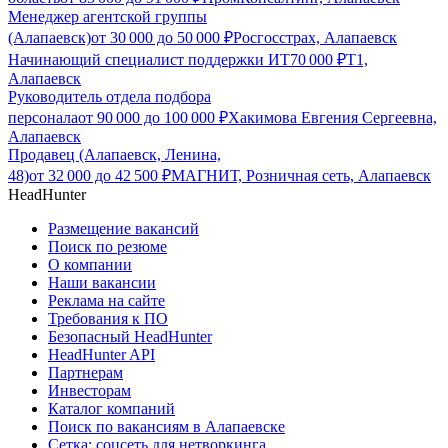
Менеджер агентской группы
(Алапаевск)
от
30 000
до
50 000
₽
Росгосстрах, Алапаевск
Начинающий специалист поддержки ИТ
70 000
₽
Т1,
Алапаевск
Руководитель отдела подбора
персонала
от
90 000
до
100 000
₽
Хакимова Евгения Сергеевна,
Алапаевск
Продавец (Алапаевск, Ленина,
48)
от
32 000
до
42 500
₽
МАГНИТ, Розничная сеть, Алапаевск
HeadHunter
Размещение вакансий
Поиск по резюме
О компании
Наши вакансии
Реклама на сайте
Требования к ПО
Безопасный HeadHunter
HeadHunter API
Партнерам
Инвесторам
Каталог компаний
Поиск по вакансиям в Алапаевске
Сетка: соцсеть для нетворкинга