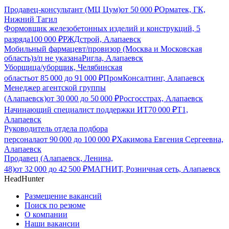
Продавец-консультант (МЦ Цум)
от
50 000
₽
Орматек, ГК,
Нижний Тагил
Формовщик железобетонных изделий и конструкций, 5
разряда
100 000
₽
РЖДстрой, Алапаевск
Мобильный фармацевт/провизор (Москва и Московская
область)
з/п не указана
Ригла, Алапаевск
Уборщица/уборщик, Челябинская
область
от
85 000
до
91 000
₽
ПромКонсалтинг, Алапаевск
Менеджер агентской группы
(Алапаевск)
от
30 000
до
50 000
₽
Росгосстрах, Алапаевск
Начинающий специалист поддержки ИТ
70 000
₽
Т1,
Алапаевск
Руководитель отдела подбора
персонала
от
90 000
до
100 000
₽
Хакимова Евгения Сергеевна,
Алапаевск
Продавец (Алапаевск, Ленина,
48)
от
32 000
до
42 500
₽
МАГНИТ, Розничная сеть, Алапаевск
HeadHunter
Размещение вакансий
Поиск по резюме
О компании
Наши вакансии