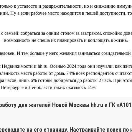
только к усталости и раздражительности, но и снижению иммуни
ий. Ну а если рабочее место находится в пешей доступности, то
 с семьёй: собраться за одним столом за завтраком, спокойно дов
 — возможность не спеша их планировать и воплощать в жизнь.
еловек. И тем больше у него желания заниматься созидательной
с Недвижимости и hh.ru. Осенью 2024 года они изучали, как ж
далённость места работы от дома. 74% всех респондентов считаю
ора часов, лишь 6% готовы добираться до работы 2 часа. При э
в Петербурге и Ленобласти таких оказалось 14%.
работу для жителей Новой Москвы hh.ru и ГК «А10
ереходите на его страницу. Настраивайте поиск п