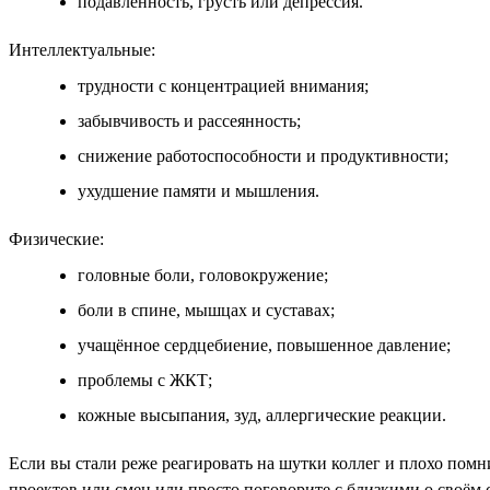
подавленность, грусть или депрессия.
Интеллектуальные:
трудности с концентрацией внимания;
забывчивость и рассеянность;
снижение работоспособности и продуктивности;
ухудшение памяти и мышления.
Физические:
головные боли, головокружение;
боли в спине, мышцах и суставах;
учащённое сердцебиение, повышенное давление;
проблемы с ЖКТ;
кожные высыпания, зуд, аллергические реакции.
Если вы стали реже реагировать на шутки коллег и плохо помн
проектов или смен или просто поговорите с близкими о своём 