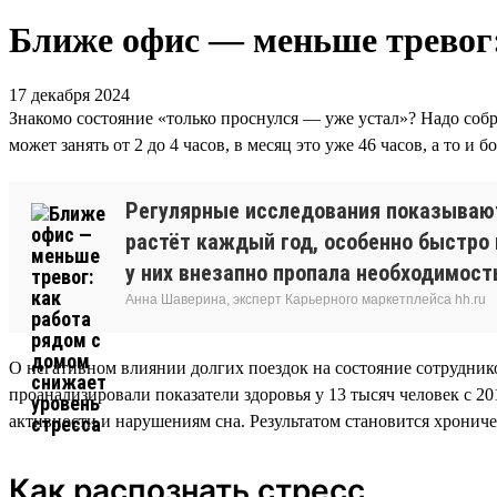
Ближе офис — меньше тревог: 
17 декабря 2024
Знакомо состояние «только проснулся — уже устал»? Надо собра
может занять от 2 до 4 часов, в месяц это уже 46 часов, а то и
Регулярные исследования показывают,
растёт каждый год, особенно быстро 
у них внезапно пропала необходимость
Анна Шаверина, эксперт Карьерного маркетплейса hh.ru
О негативном влиянии долгих поездок на состояние сотрудник
проанализировали показатели здоровья у 13 тысяч человек с 20
активности и нарушениям сна. Результатом становится хронич
Как распознать стресс