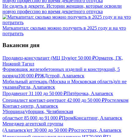
Не сидеть в декрете. Истории женщин, которые освоили
новую профессию во время декретного отпуска
Маткапитал: сколько можно получить в 2025 году и на что
потратить
Вакансии дня
Продавец-консультант (МЦ Цум)
от
50 000
₽
Орматек, ГК,
Нижний Тагил
Формовщик железобетонных изделий и конструкций, 5
разряда
100 000
₽
РЖДстрой, Алапаевск
Мобильный аптекарь (Москва и Московская область)
з/п не
указана
Ригла, Алапаевск
Продавец
от
31 100
до
50 000
₽
Пятёрочка, Алапаевск
Специалист контакт-центра
от
42 000
до
50 000
₽
Ростелеком
Контакт-центр, Алапаевск
Уборщица/уборщик, Челябинская
область
от
85 000
до
91 000
₽
ПромКонсалтинг, Алапаевск
Менеджер агентской группы
(Алапаевск)
от
30 000
до
50 000
₽
Росгосстрах, Алапаевск
Начинающий специалист поддержки ИТ
70 000
₽
Т1,