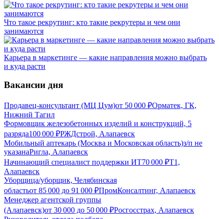
Что такое рекрутинг: кто такие рекрутеры и чем они
занимаются
Карьера в маркетинге — какие направления можно выбрать
и куда расти
Вакансии дня
Продавец-консультант (МЦ Цум)
от
50 000
₽
Орматек, ГК,
Нижний Тагил
Формовщик железобетонных изделий и конструкций, 5
разряда
100 000
₽
РЖДстрой, Алапаевск
Мобильный аптекарь (Москва и Московская область)
з/п не
указана
Ригла, Алапаевск
Начинающий специалист поддержки ИТ
70 000
₽
Т1,
Алапаевск
Уборщица/уборщик, Челябинская
область
от
85 000
до
91 000
₽
ПромКонсалтинг, Алапаевск
Менеджер агентской группы
(Алапаевск)
от
30 000
до
50 000
₽
Росгосстрах, Алапаевск