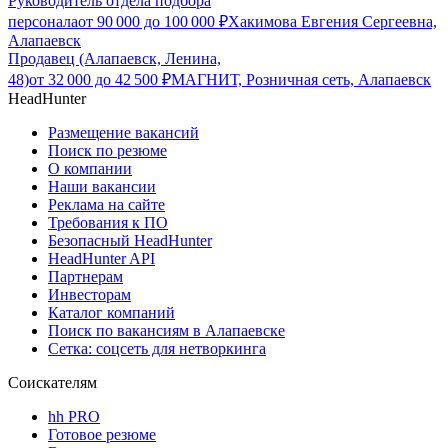
Руководитель отдела подбора
персонала
от
90 000
до
100 000
₽
Хакимова Евгения Сергеевна,
Алапаевск
Продавец (Алапаевск, Ленина,
48)
от
32 000
до
42 500
₽
МАГНИТ, Розничная сеть, Алапаевск
HeadHunter
Размещение вакансий
Поиск по резюме
О компании
Наши вакансии
Реклама на сайте
Требования к ПО
Безопасный HeadHunter
HeadHunter API
Партнерам
Инвесторам
Каталог компаний
Поиск по вакансиям в Алапаевске
Сетка: соцсеть для нетворкинга
Соискателям
hh PRO
Готовое резюме