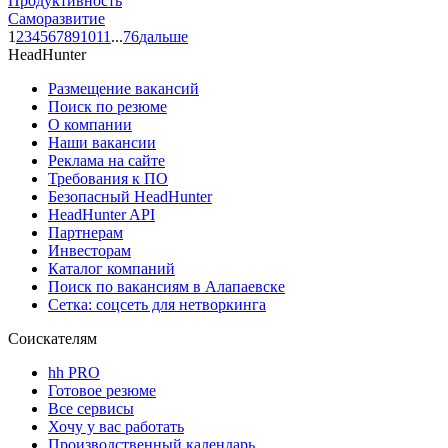
Продуктивность
Саморазвитие
1
2
3
4
5
6
7
8
9
10
11
...
76
дальше
HeadHunter
Размещение вакансий
Поиск по резюме
О компании
Наши вакансии
Реклама на сайте
Требования к ПО
Безопасный HeadHunter
HeadHunter API
Партнерам
Инвесторам
Каталог компаний
Поиск по вакансиям в Алапаевске
Сетка: соцсеть для нетворкинга
Соискателям
hh PRO
Готовое резюме
Все сервисы
Хочу у вас работать
Производственный календарь