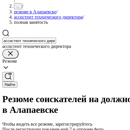
/
/
...
резюме в Алапаевске
/
ассистент технического директора
/
полная занятость
ассистент технического директора
Резюме
Найти
Резюме соискателей на должно
в Алапаевске
Чтобы видеть все резюме, зарегистрируйтесь
После регистрации покажем ещё 7 и откроем фото