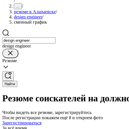
/
/
...
резюме в Алапаевске
/
design engineer
/
сменный график
design engineer
Резюме
Найти
Резюме соискателей на должно
Чтобы видеть все резюме, зарегистрируйтесь
После регистрации покажем ещё 8 и откроем фото
Зарегистрироваться
За всё время