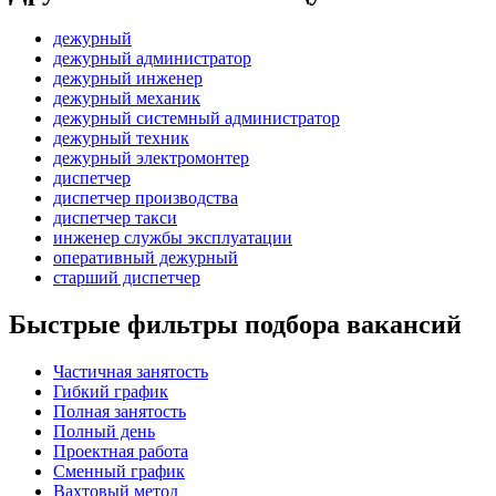
дежурный
дежурный администратор
дежурный инженер
дежурный механик
дежурный системный администратор
дежурный техник
дежурный электромонтер
диспетчер
диспетчер производства
диспетчер такси
инженер службы эксплуатации
оперативный дежурный
старший диспетчер
Быстрые фильтры подбора вакансий
Частичная занятость
Гибкий график
Полная занятость
Полный день
Проектная работа
Сменный график
Вахтовый метод