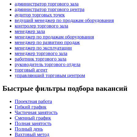
администратор торгового зала
администратор торгового центра
аудитор торговых точек
ведущий менеджер по продажам оборудования
контролер торгового зала
менеджер зала
менеджер по продажам оборудования
менеджер по развитию продаж
менеджер по эксплуатации
менеджер торгового зала
работник торгового зала
руководитель торгового отдела
торговый агент
управляющий торговым центром
Быстрые фильтры подбора вакансий
Проектная работа
Гибкий график
Частичная занятость
Сменный график
Полная занятость
Полный день
Вахтовый метод