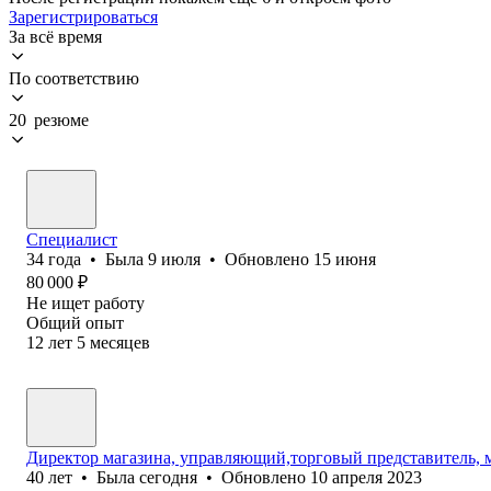
Зарегистрироваться
За всё время
По соответствию
20 резюме
Специалист
34
года
•
Была
9 июля
•
Обновлено
15 июня
80 000
₽
Не ищет работу
Общий опыт
12
лет
5
месяцев
Директор магазина, управляющий,торговый представитель, 
40
лет
•
Была
сегодня
•
Обновлено
10 апреля 2023