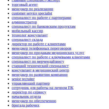
главный специалист-эксперт
торговый агент
менеджер по реализации
customer service specialist
специалист по работе с партнерами
администратор
специалист по банковским продуктам
мобильный кассир
технолог консультант
специалист склада
директор по работе с клиентами
менеджер телефонных переговоров
менеджер по продажам медицинских услуг
специалист по работе с ключевыми клиентами
специалист по мерчендайзингу
старший технический специалист
консультант в медицинский центр
менеджер по развитию компании
senior recruiter
управляющий партнер
сотрудник для работы на личном ПК
директор по сервису
начальник отдела
менеджер по обеспечению
бригада рабочих