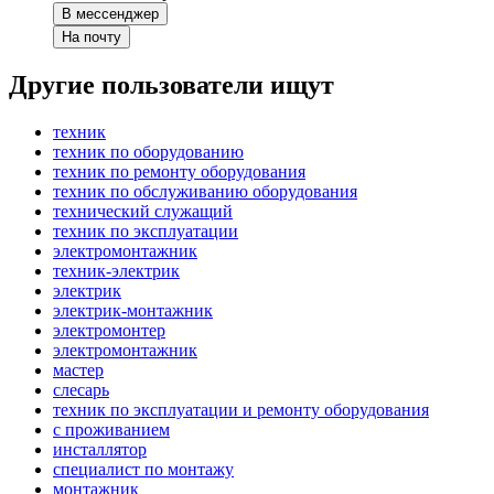
В мессенджер
На почту
Другие пользователи ищут
техник
техник по оборудованию
техник по ремонту оборудования
техник по обслуживанию оборудования
технический служащий
техник по эксплуатации
электромонтажник
техник-электрик
электрик
электрик-монтажник
электромонтер
электромонтажник
мастер
слесарь
техник по эксплуатации и ремонту оборудования
с проживанием
инсталлятор
специалист по монтажу
монтажник