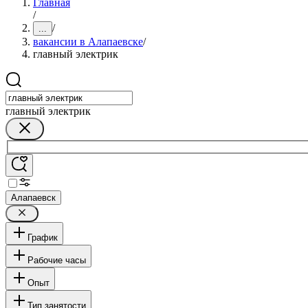
Главная
/
/
...
вакансии в Алапаевске
/
главный электрик
главный электрик
Алапаевск
График
Рабочие часы
Опыт
Тип занятости