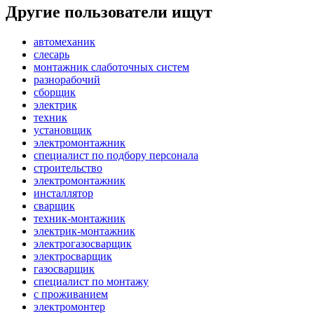
Другие пользователи ищут
автомеханик
слесарь
монтажник слаботочных систем
разнорабочий
сборщик
электрик
техник
установщик
электромонтажник
специалист по подбору персонала
строительство
электромонтажник
инсталлятор
сварщик
техник-монтажник
электрик-монтажник
электрогазосварщик
электросварщик
газосварщик
специалист по монтажу
с проживанием
электромонтер