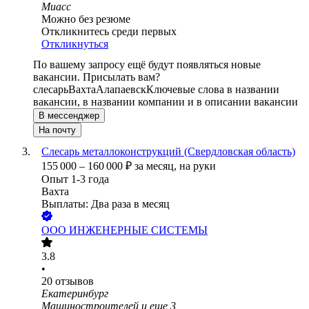
Миасс
Можно без резюме
Откликнитесь среди первых
Откликнуться
По вашему запросу ещё будут появляться новые
вакансии. Присылать вам?
слесарь
Вахта
Алапаевск
Ключевые слова в названии
вакансии, в названии компании и в описании вакансии
В мессенджер
На почту
Слесарь металлоконструкций (Свердловская область)
155 000
–
160 000
₽
за месяц,
на руки
Опыт 1-3 года
Вахта
Выплаты: Два раза в месяц
ООО
ИНЖЕНЕРНЫЕ СИСТЕМЫ
3.8
•
20
отзывов
Екатеринбург
Машиностроителей
и еще
3