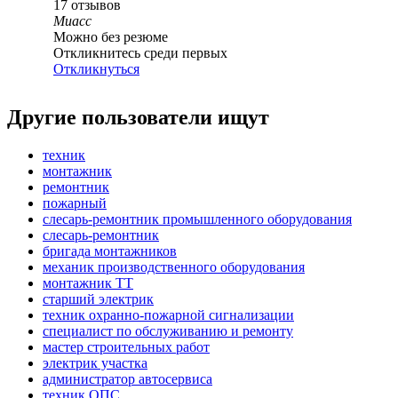
17
отзывов
Миасс
Можно без резюме
Откликнитесь среди первых
Откликнуться
Другие пользователи ищут
техник
монтажник
ремонтник
пожарный
слесарь-ремонтник промышленного оборудования
слесарь-ремонтник
бригада монтажников
механик производственного оборудования
монтажник ТТ
старший электрик
техник охранно-пожарной сигнализации
специалист по обслуживанию и ремонту
мастер строительных работ
электрик участка
администратор автосервиса
техник ОПС