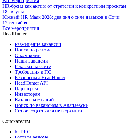
Все мероприятия
HR-бренд как актив: от стратегии к конкретным проектам
18 августа
Южный HR-Маяк 2026: два дня о силе навыков в Сочи
17 сентября
Все мероприятия
HeadHunter
Размещение вакансий
Поиск по резюме
О компании
Наши вакансии
Реклама на сайте
Требования к ПО
Безопасный HeadHunter
HeadHunter API
Партнерам
Инвесторам
Каталог компаний
Поиск по вакансиям в Алапаевске
Сетка: соцсеть для нетворкинга
Соискателям
hh PRO
Готовое резюме