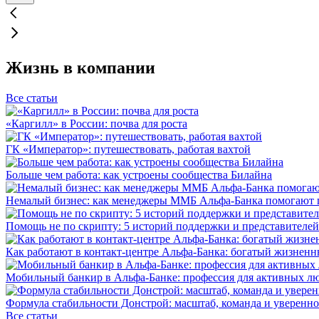
Жизнь в компании
Все статьи
«Каргилл» в России: почва для роста
ГК «Император»: путешествовать, работая вахтой
Больше чем работа: как устроены сообщества Билайна
Немалый бизнес: как менеджеры ММБ Альфа-Банка помогают 
Помощь не по скрипту: 5 историй поддержки и представителей
Как работают в контакт-центре Альфа-Банка: богатый жизненн
Мобильный банкир в Альфа-Банке: профессия для активных л
Формула стабильности Донстрой: масштаб, команда и уверенно
Все статьи