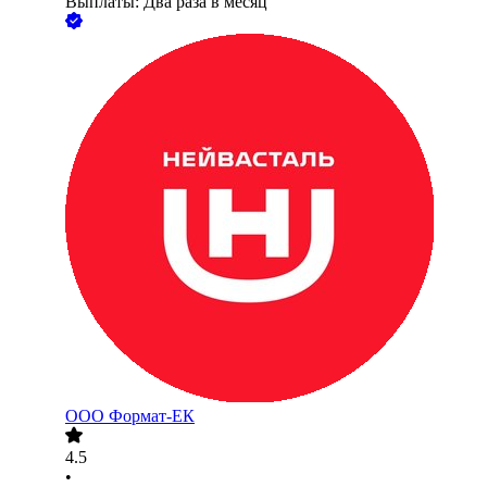
Выплаты: Два раза в месяц
ООО
Формат-ЕК
4.5
•