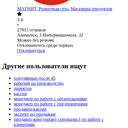
МАГНИТ, Розничная сеть. Магазины продуктов
3.4
•
27915
отзывов
Алапаевск, 3 Интернационала, 32
Можно без резюме
Откликнитесь среди первых
Откликнуться
Другие пользователи ищут
популярные после 45
рабочий на производство
директор
кассир
менеджер по работе с организациями
менеджер по работе с предприятиями
продавец-кассир
эксперт по продажам
продавец-консультант специалист по работе с
клиентами