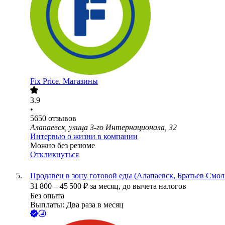
Fix Price. Магазины
3.9
•
5650
отзывов
Алапаевск, улица 3-го Интернационала, 32
Интервью о жизни в компании
Можно без резюме
Откликнуться
Продавец в зону готовой еды (Алапаевск, Братьев Смол
31 800
–
45 500
₽
за месяц,
до вычета налогов
Без опыта
Выплаты: Два раза в месяц