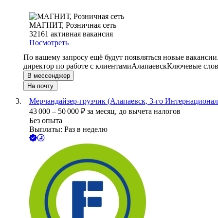
МАГНИТ, Розничная сеть
32161
активная вакансия
Посмотреть
По вашему запросу ещё будут появляться новые вакансии
директор по работе с клиентами
Алапаевск
Ключевые слов
В мессенджер
На почту
Мерчандайзер-грузчик (Алапаевск, 3-го Интернационал
43 000
–
50 000
₽
за месяц,
до вычета налогов
Без опыта
Выплаты: Раз в неделю