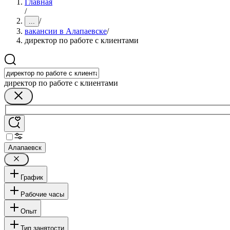
Главная
/
/
...
вакансии в Алапаевске
/
директор по работе с клиентами
директор по работе с клиентами
Алапаевск
График
Рабочие часы
Опыт
Тип занятости