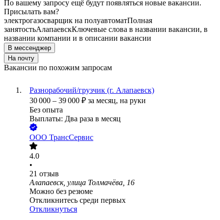
По вашему запросу ещё будут появляться новые вакансии.
Присылать вам?
электрогазосварщик на полуавтомат
Полная
занятость
Алапаевск
Ключевые слова в названии вакансии, в
названии компании и в описании вакансии
В мессенджер
На почту
Вакансии по похожим запросам
Разнорабочий/грузчик (г. Алапаевск)
30 000
–
39 000
₽
за месяц,
на руки
Без опыта
Выплаты: Два раза в месяц
ООО
ТрансСервис
4.0
•
21
отзыв
Алапаевск, улица Толмачёва, 16
Можно без резюме
Откликнитесь среди первых
Откликнуться