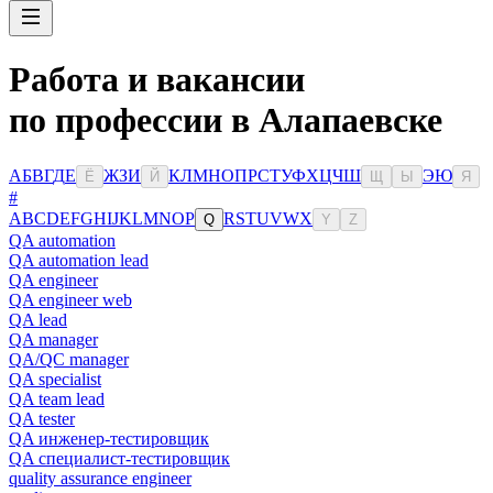
Работа и вакансии
по профессии в Алапаевске
А
Б
В
Г
Д
Е
Ж
З
И
К
Л
М
Н
О
П
Р
С
Т
У
Ф
Х
Ц
Ч
Ш
Э
Ю
Ё
Й
Щ
Ы
Я
#
A
B
C
D
E
F
G
H
I
J
K
L
M
N
O
P
R
S
T
U
V
W
X
Q
Y
Z
QA automation
QA automation lead
QA engineer
QA engineer web
QA lead
QA manager
QA/QC manager
QA specialist
QA team lead
QA tester
QA инженер-тестировщик
QA специалист-тестировщик
quality assurance engineer