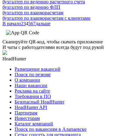
бухгалтер по ведению расчетного счета
бухгалтер по ведению ФЛП
бухгалтер по взаиморасчетам
бухгалтер по взаиморасчетам с клиентами
В начало
2
3
4
5
6
7
дальше
Сканируйте QR-код, чтобы скачать приложение
И чаты с работодателями всегда будут под рукой
HeadHunter
Размещение вакансий
Поиск по резюме
О компании
Наши вакансии
Реклама на сайте
Требования к ПО
Безопасный HeadHunter
HeadHunter API
Партнерам
Инвесторам
Каталог компаний
Поиск по вакансиям в Алапаевске
Сетка: соцсеть для нетворкинга