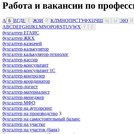
Работа и вакансии по професс
А
В
Г
Д
Е
Ж
З
И
К
Л
М
Н
О
П
Р
С
Т
У
Ф
Х
Ц
Ч
Ш
Э
Ю
Б
Ё
Й
Щ
Ы
Я
A
B
C
D
E
F
G
H
I
J
K
L
M
N
O
P
Q
R
S
T
U
V
W
X
Y
Z
бухгалтер ЕГАИС
бухгалтер ЖКХ
бухгалтер-казначей
бухгалтер-калькулятор
бухгалтер калькулятор-технолог
бухгалтер-кассир
бухгалтер-консультант
бухгалтер-консультант 1С
бухгалтер-контролер
бухгалтер-координатор
бухгалтер-логист
бухгалтер-материалист
бухгалтер-менеджер
бухгалтер МФО
бухгалтер на аутсорсинг
бухгалтер на производство
3
бухгалтер на самостоятельный баланс
бухгалтер на участке
бухгалтер на участок (банк)