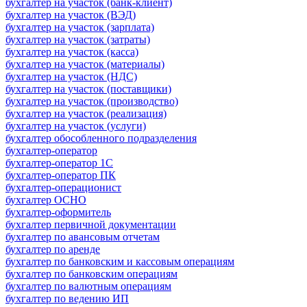
бухгалтер на участок (банк-клиент)
бухгалтер на участок (ВЭД)
бухгалтер на участок (зарплата)
бухгалтер на участок (затраты)
бухгалтер на участок (касса)
бухгалтер на участок (материалы)
бухгалтер на участок (НДС)
бухгалтер на участок (поставщики)
бухгалтер на участок (производство)
бухгалтер на участок (реализация)
бухгалтер на участок (услуги)
бухгалтер обособленного подразделения
бухгалтер-оператор
бухгалтер-оператор 1С
бухгалтер-оператор ПК
бухгалтер-операционист
бухгалтер ОСНО
бухгалтер-оформитель
бухгалтер первичной документации
бухгалтер по авансовым отчетам
бухгалтер по аренде
бухгалтер по банковским и кассовым операциям
бухгалтер по банковским операциям
бухгалтер по валютным операциям
бухгалтер по ведению ИП