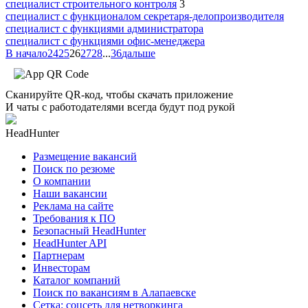
специалист строительного контроля
3
специалист с функционалом секретаря-делопроизводителя
специалист с функциями администратора
специалист с функциями офис-менеджера
В начало
24
25
26
27
28
...
36
дальше
Сканируйте QR-код, чтобы скачать приложение
И чаты с работодателями всегда будут под рукой
HeadHunter
Размещение вакансий
Поиск по резюме
О компании
Наши вакансии
Реклама на сайте
Требования к ПО
Безопасный HeadHunter
HeadHunter API
Партнерам
Инвесторам
Каталог компаний
Поиск по вакансиям в Алапаевске
Сетка: соцсеть для нетворкинга