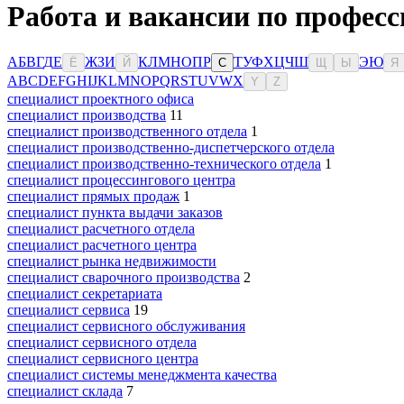
Работа и вакансии по професс
А
Б
В
Г
Д
Е
Ж
З
И
К
Л
М
Н
О
П
Р
Т
У
Ф
Х
Ц
Ч
Ш
Э
Ю
Ё
Й
С
Щ
Ы
Я
A
B
C
D
E
F
G
H
I
J
K
L
M
N
O
P
Q
R
S
T
U
V
W
X
Y
Z
специалист проектного офиса
специалист производства
11
специалист производственного отдела
1
специалист производственно-диспетчерского отдела
специалист производственно-технического отдела
1
специалист процессингового центра
специалист прямых продаж
1
специалист пункта выдачи заказов
специалист расчетного отдела
специалист расчетного центра
специалист рынка недвижимости
специалист сварочного производства
2
специалист секретариата
специалист сервиса
19
специалист сервисного обслуживания
специалист сервисного отдела
специалист сервисного центра
специалист системы менеджмента качества
специалист склада
7