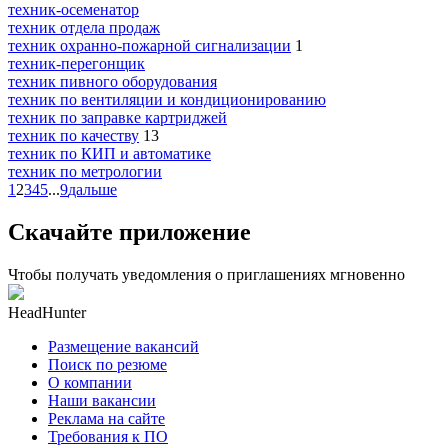
техник-осеменатор
техник отдела продаж
техник охранно-пожарной сигнализации
1
техник-перегонщик
техник пивного оборудования
техник по вентиляции и кондиционированию
техник по заправке картриджей
техник по качеству
13
техник по КИП и автоматике
техник по метрологии
1
2
3
4
5
...
9
дальше
Скачайте приложение
Чтобы получать уведомления о приглашениях мгновенно
HeadHunter
Размещение вакансий
Поиск по резюме
О компании
Наши вакансии
Реклама на сайте
Требования к ПО