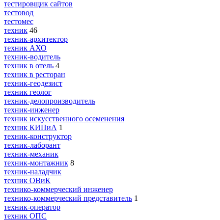
тестировщик сайтов
тестовод
тестомес
техник
46
техник-архитектор
техник АХО
техник-водитель
техник в отель
4
техник в ресторан
техник-геодезист
техник геолог
техник-делопроизводитель
техник-инженер
техник искусственного осеменения
техник КИПиА
1
техник-конструктор
техник-лаборант
техник-механик
техник-монтажник
8
техник-наладчик
техник ОВиК
технико-коммерческий инженер
технико-коммерческий представитель
1
техник-оператор
техник ОПС