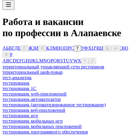
Работа и вакансии
по профессии в Алапаевске
А
Б
В
Г
Д
Е
Ж
З
И
К
Л
М
Н
О
П
Р
С
У
Ф
Х
Ц
Ч
Ш
Э
Ю
Ё
Й
Т
Щ
Ы
#
Я
A
B
C
D
E
F
G
H
I
J
K
L
M
N
O
P
Q
R
S
T
U
V
W
X
Y
Z
территориальный управляющий сети ресторанов
территориальный шеф-повар
тест-аналитик
тестировщик
тестировщик 1С
тестировщик web-приложений
тестировщик-автоматизатор
тестировщик (автоматизированное тестирование)
тестировщик веб-приложений
тестировщик игр
тестировщик мобильных игр
тестировщик мобильных приложений
тестировщик программного обеспечения