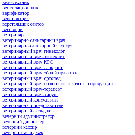
веломеханик
вентиляционщик
верификатор
верстальщик
верстальщик сайтов
весовщик
ветеринар
ветеринарно-санитарный врач
ветеринарно-санитарный эксперт
ветеринарный врач-гинеколог
ветеринарный врач-зоотехник
ветеринарный врач КРС
ветеринарный врач-лаборант
ветеринарный врач общей практики
ветеринарный врач-ортопед
ветеринарный врач по контролю качества продукции
ветеринарный врач-терапевт
ветеринарный врач-хирург
ветеринарный консультант
ветеринарный представитель
ветеринарный фельдшер
вечерний администратор
вечерний диспетчер
вечерний кассир
вечерний менеджер