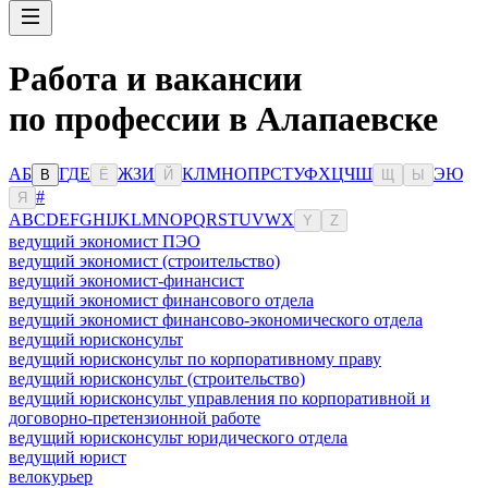
Работа и вакансии
по профессии в Алапаевске
А
Б
Г
Д
Е
Ж
З
И
К
Л
М
Н
О
П
Р
С
Т
У
Ф
Х
Ц
Ч
Ш
Э
Ю
В
Ё
Й
Щ
Ы
#
Я
A
B
C
D
E
F
G
H
I
J
K
L
M
N
O
P
Q
R
S
T
U
V
W
X
Y
Z
ведущий экономист ПЭО
ведущий экономист (строительство)
ведущий экономист-финансист
ведущий экономист финансового отдела
ведущий экономист финансово-экономического отдела
ведущий юрисконсульт
ведущий юрисконсульт по корпоративному праву
ведущий юрисконсульт (строительство)
ведущий юрисконсульт управления по корпоративной и
договорно-претензионной работе
ведущий юрисконсульт юридического отдела
ведущий юрист
велокурьер