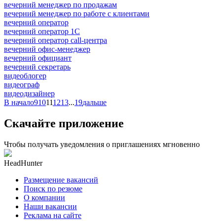
вечерний менеджер по продажам
вечерний менеджер по работе с клиентами
вечерний оператор
вечерний оператор 1С
вечерний оператор call-центра
вечерний офис-менеджер
вечерний официант
вечерний секретарь
видеоблогер
видеограф
видеодизайнер
В начало
9
10
11
12
13
...
19
дальше
Скачайте приложение
Чтобы получать уведомления о приглашениях мгновенно
HeadHunter
Размещение вакансий
Поиск по резюме
О компании
Наши вакансии
Реклама на сайте