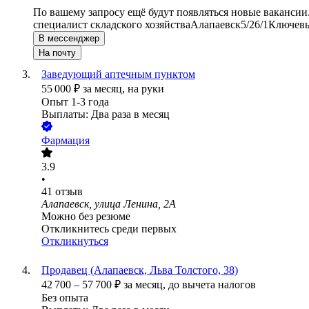
По вашему запросу ещё будут появляться новые вакансии
специалист складского хозяйства
Алапаевск
5/2
6/1
Ключевы
В мессенджер
На почту
Заведующий аптечным пунктом
55 000
₽
за месяц,
на руки
Опыт 1-3 года
Выплаты: Два раза в месяц
Фармация
3.9
•
41
отзыв
Алапаевск, улица Ленина, 2А
Можно без резюме
Откликнитесь среди первых
Откликнуться
Продавец (Алапаевск, Льва Толстого, 38)
42 700
–
57 700
₽
за месяц,
до вычета налогов
Без опыта