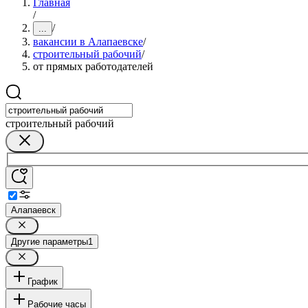
Главная
/
/
...
вакансии в Алапаевске
/
строительный рабочий
/
от прямых работодателей
строительный рабочий
Алапаевск
Другие параметры
1
График
Рабочие часы