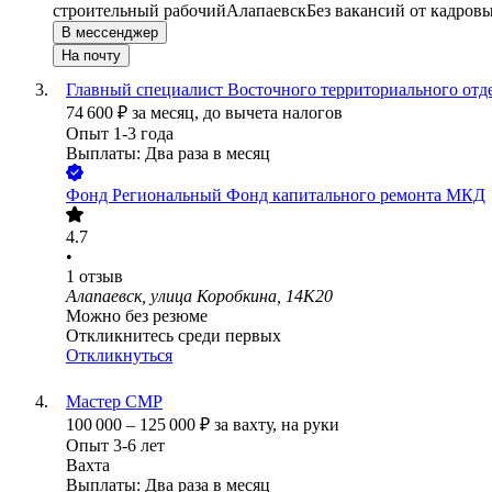
строительный рабочий
Алапаевск
Без вакансий от кадровы
В мессенджер
На почту
Главный специалист Восточного территориального отд
74 600
₽
за месяц,
до вычета налогов
Опыт 1-3 года
Выплаты: Два раза в месяц
Фонд
Региональный Фонд капитального ремонта МКД
4.7
•
1
отзыв
Алапаевск, улица Коробкина, 14К20
Можно без резюме
Откликнитесь среди первых
Откликнуться
Мастер СМР
100 000
–
125 000
₽
за вахту,
на руки
Опыт 3-6 лет
Вахта
Выплаты: Два раза в месяц