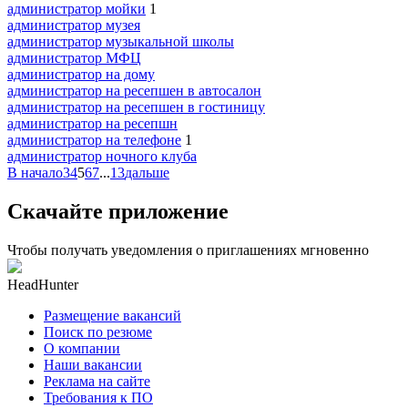
администратор мойки
1
администратор музея
администратор музыкальной школы
администратор МФЦ
администратор на дому
администратор на ресепшен в автосалон
администратор на ресепшен в гостиницу
администратор на ресепшн
администратор на телефоне
1
администратор ночного клуба
В начало
3
4
5
6
7
...
13
дальше
Скачайте приложение
Чтобы получать уведомления о приглашениях мгновенно
HeadHunter
Размещение вакансий
Поиск по резюме
О компании
Наши вакансии
Реклама на сайте
Требования к ПО