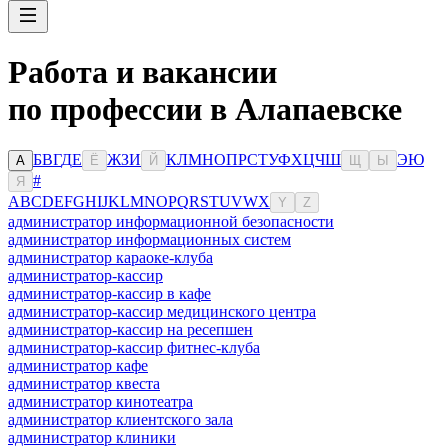
Работа и вакансии
по профессии в Алапаевске
Б
В
Г
Д
Е
Ж
З
И
К
Л
М
Н
О
П
Р
С
Т
У
Ф
Х
Ц
Ч
Ш
Э
Ю
А
Ё
Й
Щ
Ы
#
Я
A
B
C
D
E
F
G
H
I
J
K
L
M
N
O
P
Q
R
S
T
U
V
W
X
Y
Z
администратор информационной безопасности
администратор информационных систем
администратор караоке-клуба
администратор-кассир
администратор-кассир в кафе
администратор-кассир медицинского центра
администратор-кассир на ресепшен
администратор-кассир фитнес-клуба
администратор кафе
администратор квеста
администратор кинотеатра
администратор клиентского зала
администратор клиники