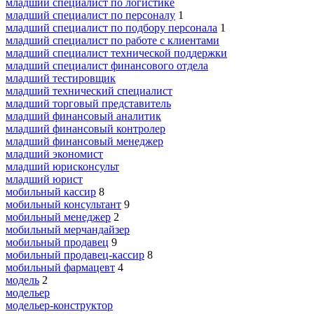
младший специалист по логистике
младший специалист по персоналу
1
младший специалист по подбору персонала
1
младший специалист по работе с клиентами
младший специалист технической поддержки
младший специалист финансового отдела
младший тестировщик
младший технический специалист
младший торговый представитель
младший финансовый аналитик
младший финансовый контролер
младший финансовый менеджер
младший экономист
младший юрисконсульт
младший юрист
мобильный кассир
8
мобильный консультант
9
мобильный менеджер
2
мобильный мерчандайзер
мобильный продавец
9
мобильный продавец-кассир
8
мобильный фармацевт
4
модель
2
модельер
модельер-конструктор