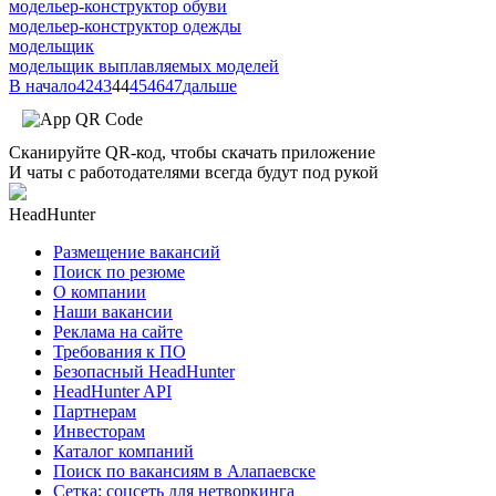
модельер-конструктор обуви
модельер-конструктор одежды
модельщик
модельщик выплавляемых моделей
В начало
42
43
44
45
46
47
дальше
Сканируйте QR-код, чтобы скачать приложение
И чаты с работодателями всегда будут под рукой
HeadHunter
Размещение вакансий
Поиск по резюме
О компании
Наши вакансии
Реклама на сайте
Требования к ПО
Безопасный HeadHunter
HeadHunter API
Партнерам
Инвесторам
Каталог компаний
Поиск по вакансиям в Алапаевске
Сетка: соцсеть для нетворкинга