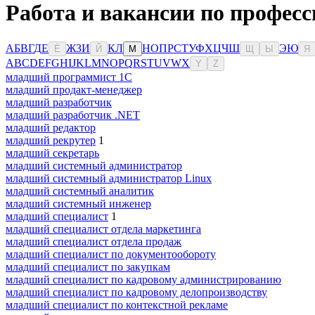
Работа и вакансии по професс
А
Б
В
Г
Д
Е
Ж
З
И
К
Л
Н
О
П
Р
С
Т
У
Ф
Х
Ц
Ч
Ш
Э
Ю
Ё
Й
М
Щ
Ы
Я
A
B
C
D
E
F
G
H
I
J
K
L
M
N
O
P
Q
R
S
T
U
V
W
X
Y
Z
младший программист 1С
младший продакт-менеджер
младший разработчик
младший разработчик .NET
младший редактор
младший рекрутер
1
младший секретарь
младший системный администратор
младший системный администратор Linux
младший системный аналитик
младший системный инженер
младший специалист
1
младший специалист отдела маркетинга
младший специалист отдела продаж
младший специалист по документообороту
младший специалист по закупкам
младший специалист по кадровому администрированию
младший специалист по кадровому делопроизводству
младший специалист по контекстной рекламе