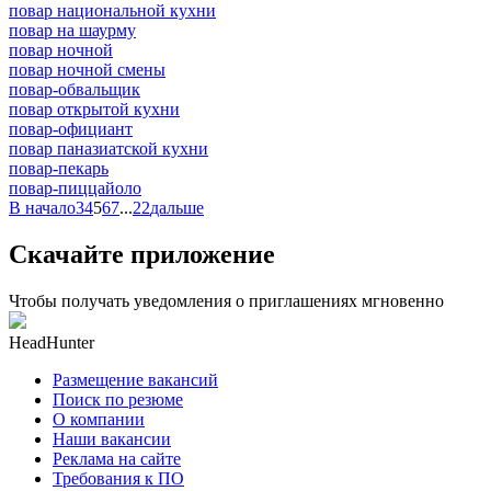
повар национальной кухни
повар на шаурму
повар ночной
повар ночной смены
повар-обвальщик
повар открытой кухни
повар-официант
повар паназиатской кухни
повар-пекарь
повар-пиццайоло
В начало
3
4
5
6
7
...
22
дальше
Скачайте приложение
Чтобы получать уведомления о приглашениях мгновенно
HeadHunter
Размещение вакансий
Поиск по резюме
О компании
Наши вакансии
Реклама на сайте
Требования к ПО