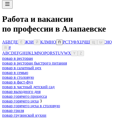
Работа и вакансии
по профессии в Алапаевске
А
Б
В
Г
Д
Е
Ж
З
И
К
Л
М
Н
О
Р
С
Т
У
Ф
Х
Ц
Ч
Ш
Э
Ю
Ё
Й
П
Щ
Ы
#
Я
A
B
C
D
E
F
G
H
I
J
K
L
M
N
O
P
Q
R
S
T
U
V
W
X
Y
Z
повар в ресторан
повар в ресторан быстрого питания
повар в салатный цех
повар в семью
повар в столовую
повар в фаст-фуд
повар в частный детский сад
повар выходного дня
повар горячего процесса
повар горячего цеха
3
повар горячего цеха в столовую
повар гриля
повар грузинской кухни