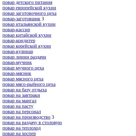
повар детского питания
повар европейской кухни
повар заготовочного цеха
повар-заготовщик
3
повар итальянской кухни
повар-кассир
повар китайской кухни
повар-кондитер
повар корейской кухни
повар-кулинар
повар линии раздачи
повар-мучник
повар мучного цеха
повар-мясник
повар мясного цеха
повар мясо-рыбного цеха
повар на базу отдыха
повар на завтраки
повар на мангал
повар на пасту
повар на персонал
повар на производство
3
повар на раздачу в столовую
повар на теплоход
повар на хоспер