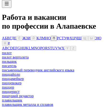
Работа и вакансии
по профессии в Алапаевске
А
Б
В
Г
Д
Е
Ж
З
И
К
Л
М
Н
О
Р
С
Т
У
Ф
Х
Ц
Ч
Ш
Э
Ю
Ё
Й
П
Щ
Ы
#
Я
A
B
C
D
E
F
G
H
I
J
K
L
M
N
O
P
Q
R
S
T
U
V
W
X
Y
Z
пилот
пилот вертолета
пильщик
писатель
письменный переводчик английского языка
пиццайоло
пиццамейкер
пиццевокер
пиццер
пиццерист
пишущий редактор
плавильщик
плавильщик металла и сплавов