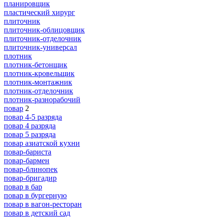
планировщик
пластический хирург
плиточник
плиточник-облицовщик
плиточник-отделочник
плиточник-универсал
плотник
плотник-бетонщик
плотник-кровельщик
плотник-монтажник
плотник-отделочник
плотник-разнорабочий
повар
2
повар 4-5 разряда
повар 4 разряда
повар 5 разряда
повар азиатской кухни
повар-бариста
повар-бармен
повар-блинопек
повар-бригадир
повар в бар
повар в бургерную
повар в вагон-ресторан
повар в детский сад