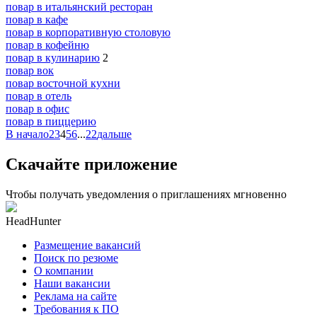
повар в итальянский ресторан
повар в кафе
повар в корпоративную столовую
повар в кофейню
повар в кулинарию
2
повар вок
повар восточной кухни
повар в отель
повар в офис
повар в пиццерию
В начало
2
3
4
5
6
...
22
дальше
Скачайте приложение
Чтобы получать уведомления о приглашениях мгновенно
HeadHunter
Размещение вакансий
Поиск по резюме
О компании
Наши вакансии
Реклама на сайте
Требования к ПО