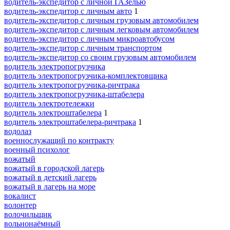
водитель-экспедитор с личной ГАЗелью
водитель-экспедитор с личным авто
1
водитель-экспедитор с личным грузовым автомобилем
водитель-экспедитор с личным легковым автомобилем
водитель-экспедитор с личным микроавтобусом
водитель-экспедитор с личным транспортом
водитель-экспедитор со своим грузовым автомобилем
водитель электропогрузчика
водитель электропогрузчика-комплектовщика
водитель электропогрузчика-ричтрака
водитель электропогрузчика-штабелера
водитель электротележки
водитель электроштабелера
1
водитель электроштабелера-ричтрака
1
водолаз
военнослужащий по контракту
военный психолог
вожатый
вожатый в городской лагерь
вожатый в детский лагерь
вожатый в лагерь на море
вокалист
волонтер
волочильщик
вольнонаёмный