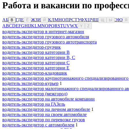
Работа и вакансии по професс
А
Б
Г
Д
Е
Ж
З
И
К
Л
М
Н
О
П
Р
С
Т
У
Ф
Х
Ц
Ч
Ш
Э
Ю
В
Ё
Й
Щ
Ы
Я
A
B
C
D
E
F
G
H
I
J
K
L
M
N
O
P
Q
R
S
T
U
V
W
X
Y
Z
водитель-экспедитор в интернет-магазин
водитель-экспедитор грузового автомобиля
водитель-экспедитор грузового автотранспорта
водитель экспедитор-грузчик
водитель-экспедитор категории B
водитель-экспедитор категории B, C
водитель-экспедитор категории C
водитель-экспедитор категории Е
водитель экспедитор-кладовщик
водитель-экспедитор крупнотоннажного специализированного
водитель экспедитор-курьер
1
водитель-экспедитор малотоннажного специализированного ав
водитель-экспедитор (межгород)
водитель-экспедитор на автомобиле компании
водитель-экспедитор на ГАЗель
водитель-экспедитор на личном автомобиле
1
водитель-экспедитор на своем автомобиле
водитель-экспедитор по перевозке грузов
водитель-экспедитор с автомобилем
1