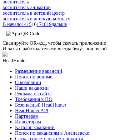
воспитатель
воспитатель-аниматор
воспитатель в детский центр
воспитатель в детскую комнату
В начало
14
15
16
17
18
19
дальше
Сканируйте QR-код, чтобы скачать приложение
И чаты с работодателями всегда будут под рукой
HeadHunter
Размещение вакансий
Поиск по резюме
О компании
Наши вакансии
Реклама на сайте
Требования к ПО
Безопасный HeadHunter
HeadHunter API
Партнерам
Инвесторам
Каталог компаний
Поиск по вакансиям в Алапаевске
Сетка: соцсеть для нетворкинга