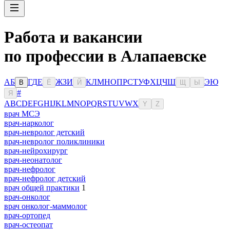
Работа и вакансии
по профессии в Алапаевске
А
Б
Г
Д
Е
Ж
З
И
К
Л
М
Н
О
П
Р
С
Т
У
Ф
Х
Ц
Ч
Ш
Э
Ю
В
Ё
Й
Щ
Ы
#
Я
A
B
C
D
E
F
G
H
I
J
K
L
M
N
O
P
Q
R
S
T
U
V
W
X
Y
Z
врач МСЭ
врач-нарколог
врач-невролог детский
врач-невролог поликлиники
врач-нейрохирург
врач-неонатолог
врач-нефролог
врач-нефролог детский
врач общей практики
1
врач-онколог
врач онколог-маммолог
врач-ортопед
врач-остеопат