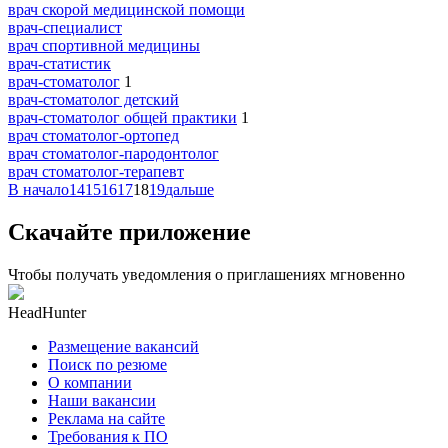
врач скорой медицинской помощи
врач-специалист
врач спортивной медицины
врач-статистик
врач-стоматолог
1
врач-стоматолог детский
врач-стоматолог общей практики
1
врач стоматолог-ортопед
врач стоматолог-пародонтолог
врач стоматолог-терапевт
В начало
14
15
16
17
18
19
дальше
Скачайте приложение
Чтобы получать уведомления о приглашениях мгновенно
HeadHunter
Размещение вакансий
Поиск по резюме
О компании
Наши вакансии
Реклама на сайте
Требования к ПО