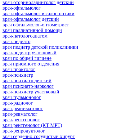
врач-оториноларинголог детский
врач-офтальмолог
врач-офтальмолог в салон оптики
врач-офтальмолог детский
врач офтальмолог-оптометрист
врач паллиативной помощи
врач-патологоанатом
врач-педиатр
врач педиатр детской поликлиники
врач-педиатр участковый
врач по общей гигиене
врач приемного отделения
врач-проктолог
врач-психиатр
врач-психиатр детский
врач психиатр-нарколог
врач-психиатр участковый
врач-пульмонолог
врач-радиолог
врач-реаниматолог
врач-ревматолог
врач-рентгенолог
врач-рентгенолог (КТ МРТ)
врач-репродуктолог
врач сердечно-сосудистый хирург